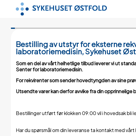
Bestilling av utstyr for eksterne re
laboratoriemedisin, Sykehuset Øst
Som en del av vårt helhetlige tilbud leverer vi ut stan
Senter for laboratoriemedisin.
For rekvirenter som sender hovedtyngden av sine prøver 
Utsendte varer kan derfor avvike fra din opprinnelige be
Bestillinger utført før klokken 09:00 vil i hovedsak bl
Har du spørsmål om din leveranse ta kontakt med vårt l