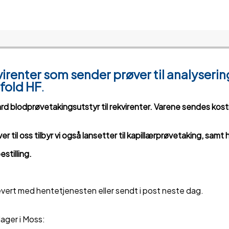
kvirenter som sender prøver til analyseri
fold HF
.
dard blodprøvetakingsutstyr til rekvirenter. Varene sendes kos
til oss tilbyr vi også lansetter til kapillærprøvetaking, samt 
stilling.
i levert med hentetjenesten eller sendt i post neste dag.
ager i Moss: