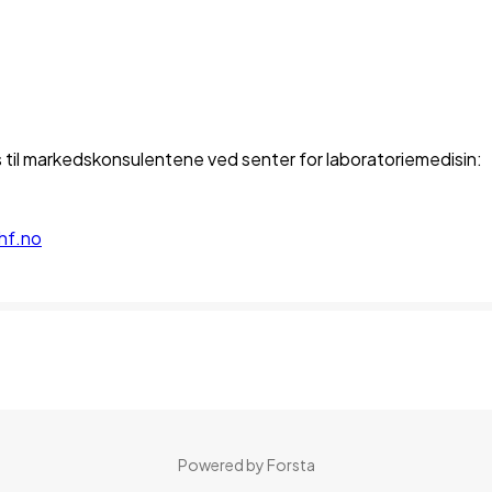
 til markedskonsulentene ved senter for laboratoriemedisin:
hf.no
Powered by Forsta